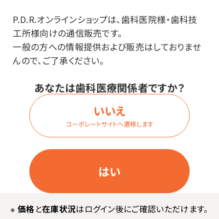
価格はログイン後表示
P.D.R.オンラインショップは、歯科医院様・歯科技
工所様向けの通信販売です。
一般の方への情報提供および販売はしておりませ
ログイン
んので、ご了承ください。
あなたは歯科医療関係者ですか？
商品番号：
23-6960
いいえ
在庫：
○
コーポレートサイトへ遷移します
色：
5色（バイタルオレンジ・ブルーパラ
ダイス・ビビットイエロー・アシッドラ
はい
イム・トロピカルピンク）
内容量：
1パック（90枚×25冊）
※
価格
と
在庫状況
はログイン後にご確認いただけます。