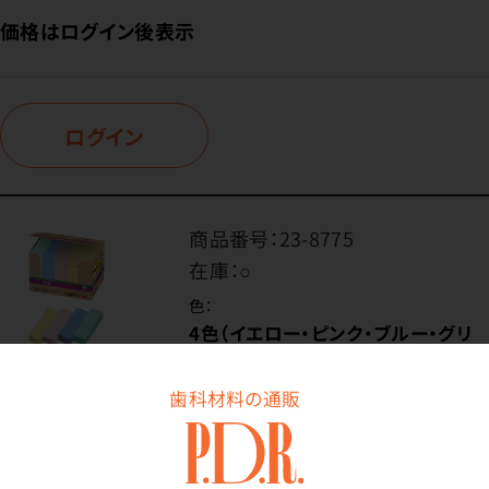
価格はログイン後表示
ログイン
商品番号：
23-8775
在庫：
○
色：
4色（イエロー・ピンク・ブルー・グリ
ーン）
内容量：
歯科材料の通販
1パック（90枚×25冊）