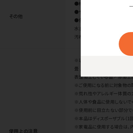
●材質／ポリエステル不織布
●サイズ／約50×100mm、厚
その他
●使用方法
水またはぬるま湯で湿らせ、軽
汚れを落とした跡が白く残る場
※以下の物にはお使いいただけ
畳 ／皮革・宝飾品 ・液晶画面
表面加工している面／漆加工
※ご使用になる前に対象物の
※荒れ性やアレルギー体質の
※人体や食品に使用しないで
※使用前に目立たない部分で
※本品はディスポーザブル（1
※家電品に使用する場合は、
使用上の注意