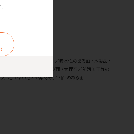
。
汚れが落ちやすいです。
ます
の表面加工がしてあるもの）／吸水性のある面 ・木製品 ・
やプラスチック面／コーティング面 ・大理石／防汚加工等の
キズつきやすいものや素材等／凹凸のある面