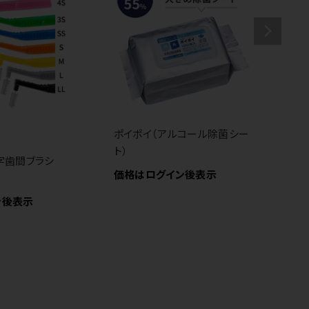
ポイポイ（アルコール除菌シー
カ
ト）
価
L字歯間ブラシ
価格はログイン後表示
ン後表示