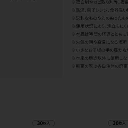
※漂白剤やカビ取り剤等、複
※熱湯、電子レンジ、食器洗い
※鋭利なものや先の尖ったもの
※使用状況により、泡立ちにく
※本品は時間の経過とともに
※火気の側や高温になる場所
※小さなお子様の手の届かな
※本来の用途以外に使用しな
※廃棄の際は各自治体の廃棄