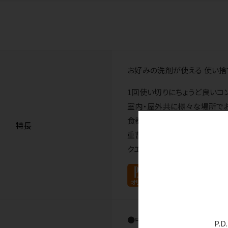
お好みの洗剤が使える 使い捨
1回使い切りにちょうど良いコ
室内・屋外共に様々な場所で
食器用洗剤をつけて食器洗い
特長
重曹やセスキ等をつけてバー
クエン酸をつけて電気ポット
●中国製
P.