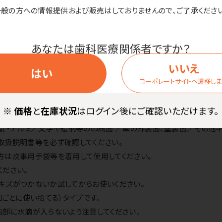
一般の方への情報提供および販売はしておりませんので、ご了承ください
さ7mm●耐熱温度／ 70°C
あなたは歯科医療関係者ですか？
くしぼって洗剤をつけてお使いください。一定方向にゆっくりこすると
合がありますので、必ず水で洗い流すか、水拭きをしてください。
いいえ
はい
コーポレートサイトへ遷移し
ません。：樹脂加工品 （FRP、人工大理石等）／鏡（くもり止め加工等
※
価格
と
在庫状況
はログイン後にご確認いただけます。
 ／通電箇所 ・銅 ・鉄 ・真鍮／フローリング／光沢のあるステンレス
品 ・アルミ／文字や絵柄等の印刷面 ／車の外装面、塗装面／その他
取扱説明書等を必ず確認してください。
方は炊事用手袋等を着用して使用してください。
ください。
キズがつかないか試してからお使いください。
回ごとに使い捨てる）タイプです。
内部に水滴が入らないよう注意してください。