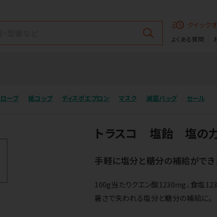
クイック
よくある質問
グローブ
紙コップ
ディスポエプロン
マスク
滅菌バッグ
セール
トラスコ 塩飴 塩の
手軽に塩分と糖分の補給ができ
100g当たりクエン酸1230mg、食塩12
暑さで失われる塩分と糖分の補給に。