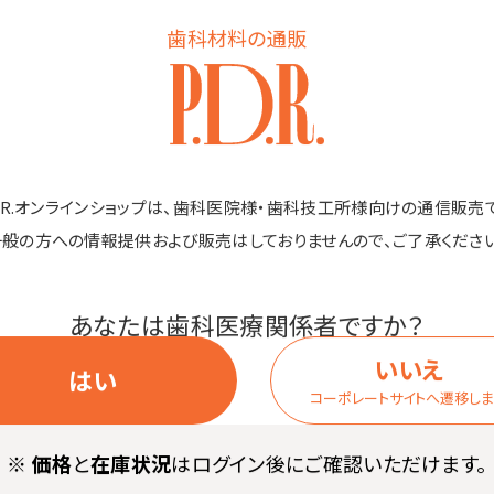
商品詳細
歯科材料の通販
きます。
、食塩1230mg入っています。
D.R.オンラインショップは、歯科医院様・歯科技工所様向けの通信販売
補給に。
一般の方への情報提供および販売はしておりませんので、ご了承ください
あなたは歯科医療関係者ですか？
いいえ
はい
コーポレートサイトへ遷移し
エン酸、乳酸ナトリウム、香料
※
価格
と
在庫状況
はログイン後にご確認いただけます。