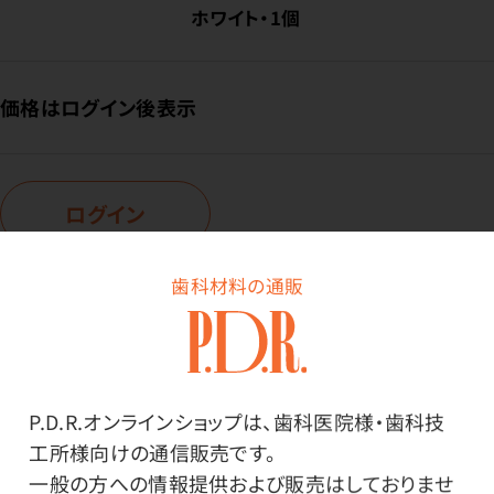
ホワイト・1個
価格はログイン後表示
ログイン
歯科材料の通販
商品番号：
23-0536
在庫：
○
種類：
4個口・2mコード付
P.D.R.オンラインショップは、歯科医院様・歯科技
色・内容量：
工所様向けの通信販売です。
ブラック・1個
一般の方への情報提供および販売はしておりませ