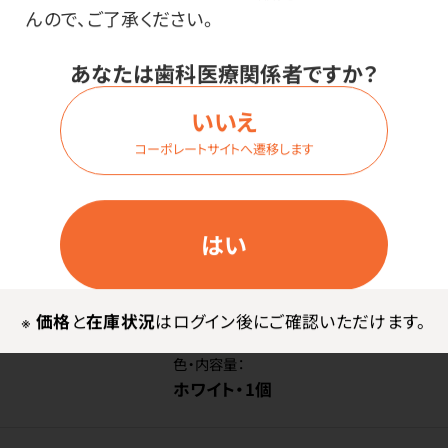
んので、ご了承ください。
価格はログイン後表示
あなたは歯科医療関係者ですか？
いいえ
コーポレートサイトへ遷移します
ログイン
はい
商品番号：
23-8491
在庫：
○
種類：
※
価格
と
在庫状況
はログイン後にご確認いただけます。
4個口・2mコード付
色・内容量：
ホワイト・1個