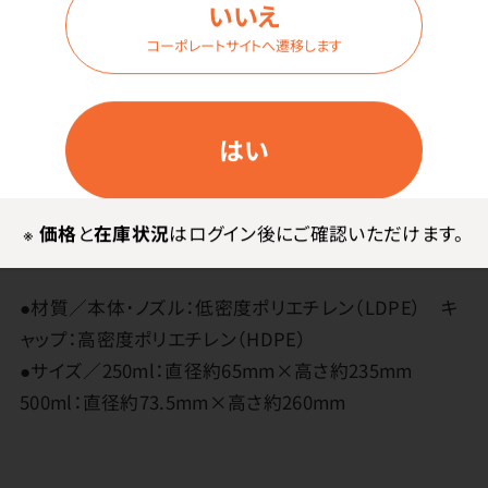
いいえ
コーポレートサイトへ遷移します
メーカー・ブランド
はい
アズワン
※
価格
と
在庫状況
はログイン後にご確認いただけます。
その他
●材質／本体･ノズル：低密度ポリエチレン（LDPE） キ
ャップ：高密度ポリエチレン（HDPE）
●サイズ／250ml：直径約65mm×高さ約235mm
500ml：直径約73.5mm×高さ約260mm