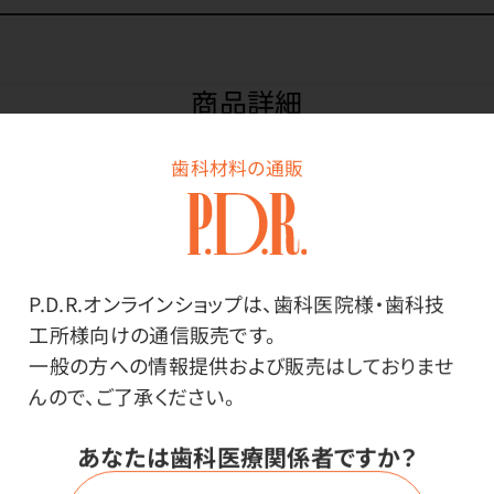
商品詳細
歯科材料の通販
特長
印象材や石こうを練る際はもちろん、様々な用途で使え
P.D.R.オンラインショップは、歯科医院様・歯科技
ます。ノズル先端が細いのでピンポイントの注水にも適し
工所様向けの通信販売です。
ています。
一般の方への情報提供および販売はしておりませ
広口なので液体が入れやすい。
んので、ご了承ください。
あなたは歯科医療関係者ですか？