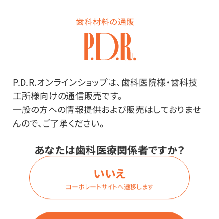
歯科材料の通販
商品詳細
P.D.R.オンラインショップは、歯科医院様・歯科技
工所様向けの通信販売です。
一般の方への情報提供および販売はしておりませ
特長
んので、ご了承ください。
生体親和性や歯質接着性、フッ素徐放性などグラスアイ
あなたは歯科医療関係者ですか？
オノマー本来のメリットを活かしながら臼歯部の充填に
いいえ
も対応する高い強度を実現するフジ9GPに、新組成のフ
ルオロアルミノシリケートガラスを採用。
コーポレートサイトへ遷移します
審美性が向上しました。