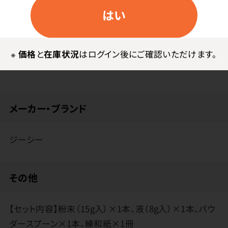
防湿の難しい症例やカリエスリスクの高い症例にご使用
はい
ください。
※
価格
と
在庫状況
はログイン後にご確認いただけます。
メーカー・ブランド
ジーシー
その他
【セット内容】粉末（15g入）×1本、液（8g入）×1本、パウ
ダースプーン×1本、練和紙×1冊