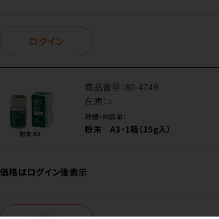
ログイン
商品番号：
80-4749
在庫：
○
種類・内容量：
粉末 A3・1箱（15g入）
価格はログイン後表示
ログイン