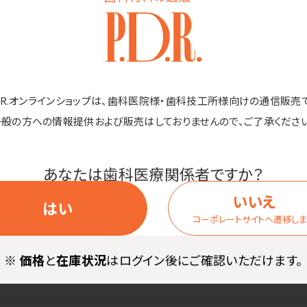
やすい、スリムサイズのシリコーン氷のう。最大16時間0度をキープし
さしい。
D.R.オンラインショップは、歯科医院様・歯科技工所様向けの通信販売
な定番サイズ。結露せず、かばんに入れて持ち運べるのでいつでもど
一般の方への情報提供および販売はしておりませんので、ご了承ください
教科書が濡れる心配なし。
策にもおすすめ。
あなたは歯科医療関係者ですか？
日の通学・通勤中の暑さ対策にお使いいただけます。
いいえ
はい
コーポレートサイトへ遷移し
※
価格
と
在庫状況
はログイン後にご確認いただけます。
社