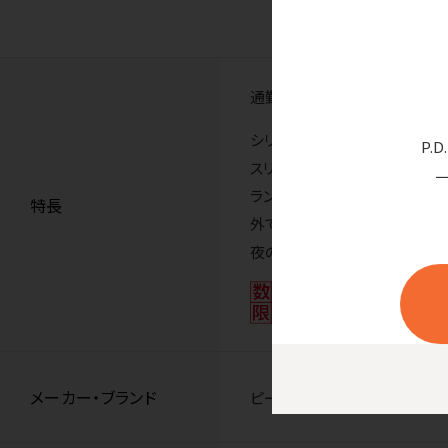
通勤通学など日常シーンに使い
シリコーン製の氷のうで肌にや
P.
スリムサイズで持ち運びに便利
ランドセルに入れても結露で
特長
外で遊ぶお子さまの熱中症対
夜の間に凍らせておけば、毎
メーカー・ブランド
ピーコック魔法瓶工業株式会