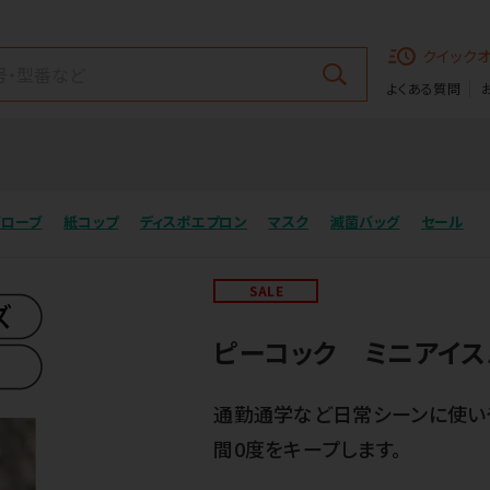
クイック
よくある質問
グローブ
紙コップ
ディスポエプロン
マスク
滅菌バッグ
セール
SALE
ピーコック ミニアイス
通勤通学など日常シーンに使いや
間0度をキープします。