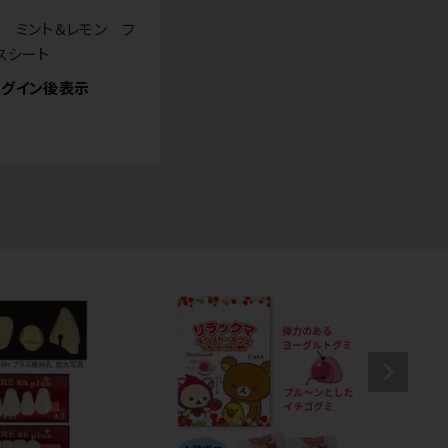
 ミント＆レモン フ
スシート
グイン後表示