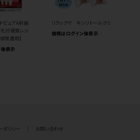
ドピュアA前歯
リラックマ キシリトールグミ
国
持孔付硬質レジ
ュ
価格はログイン後表示
【保険適用】
価
ン後表示
ーポリシー
お問い合わせ