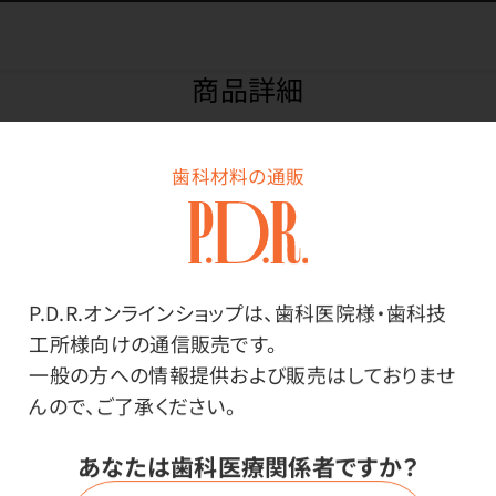
商品詳細
歯科材料の通販
特長
電子レンジで簡単にお湯割りが作れて、そのまま適温を
長時間キープ。セラミック＋魔法瓶の真空断熱構造のW
P.D.R.オンラインショップは、歯科医院様・歯科技
素材の焼酎タンブラー。家で飲む酒がとびきりうまい。
工所様向けの通信販売です。
一般の方への情報提供および販売はしておりませ
創業から70年以上魔法瓶をつくり続けてきたピーコック
んので、ご了承ください。
魔法瓶工業株式会社の焼酎タンブラー。
ステンレス真空断熱二重構造で、焼酎の温かさと冷たさ
あなたは歯科医療関係者ですか？
をキープします。