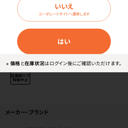
内カップは、燗やお湯割りを手軽に楽しめる、電子レン
いいえ
ジ対応のセラミックカップを使用。におい移りや味移りの
コーポレートサイトへ遷移します
しにくい素材です。
外カップはステンレス真空断熱構造なので、熱い飲みも
のでも持ちやすい。
はい
ワインにスパイスやフルーツを入れて電子レンジで温め
れば、簡単にホットワインも楽しめます。
口径は約8cmの広口でお手入れがしやすい。
※
価格
と
在庫状況
はログイン後にご確認いただけます。
メーカー・ブランド