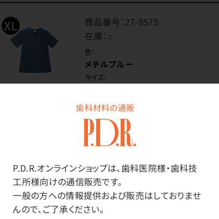
商品番号：
27-9575
在庫：
○
色：
メチルブルー
サイズ：
XLサイズ
歯科材料の通販
価格はログイン後表示
P.D.R.オンラインショップは、歯科医院様・歯科技
ログイン
工所様向けの通信販売です。
一般の方への情報提供および販売はしておりませ
んので、ご了承ください。