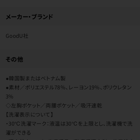
メーカー・ブランド
GoodU社
その他
●韓国製またはベトナム製
●素材／ポリエステル78％、レーヨン19％、ポリウレタン
3%
◇左胸ポケット／両腰ポケット／吸汗速乾
【洗濯表示について】
・30℃洗濯マーク：液温は30℃を上限とし、洗濯機で洗
濯ができる