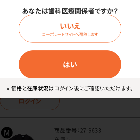
商品番号：
27-9576
あなたは歯科医療関係者ですか？
在庫：
○
色：
いいえ
メチルブルー
コーポレートサイトへ遷移します
サイズ：
2XLサイズ
はい
価格はログイン後表示
※
価格
と
在庫状況
はログイン後にご確認いただけます。
ログイン
商品番号：
27-9633
在庫：
○