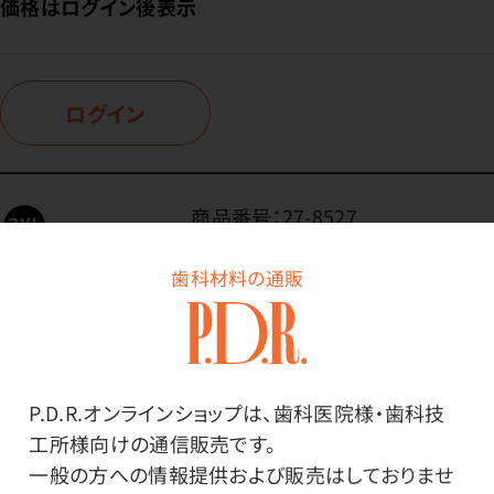
価格はログイン後表示
ログイン
商品番号：
27-8527
在庫：
○
歯科材料の通販
色：
ブラック
サイズ：
3XLサイズ
P.D.R.オンラインショップは、歯科医院様・歯科技
工所様向けの通信販売です。
価格はログイン後表示
一般の方への情報提供および販売はしておりませ