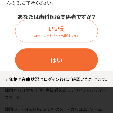
んので、ご了承ください。
ログイン
あなたは歯科医療関係者ですか？
いいえ
コーポレートサイトへ遷移します
商品詳細
はい
特長
※
価格
と
在庫状況
はログイン後にご確認いただけます。
韓国から日本初上陸！高級感のあるデザインのレディー
スウェア。
韓国シェアNo.1！GoodU社のメディカルユニフォーム。