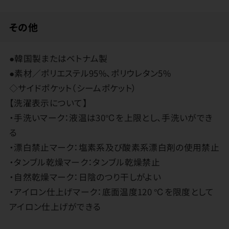
その他
●韓国製またはベトナム製
●素材／ポリエステル95%、ポリウレタン5%
◇サイドポケット（シームポケット）
【洗濯表示について】
・手洗いマーク：液温は30℃を上限とし、手洗いができ
る
・漂白禁止マーク：塩素系及び酸素系漂白剤の使用禁止
・タンブル乾燥マーク：タンブル乾燥禁止
・自然乾燥マーク：日陰のつり干しがよい
・アイロン仕上げマーク：底面温度120 ℃を限度として
アイロン仕上げができる