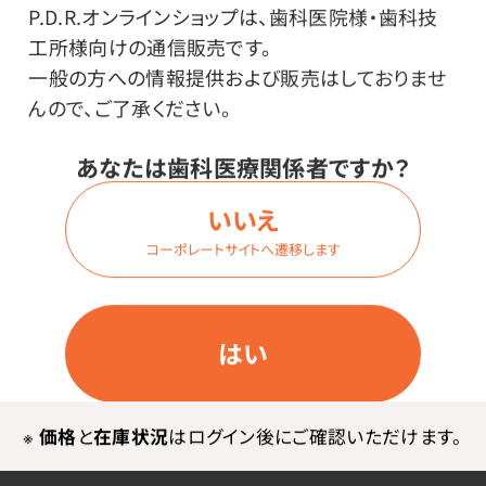
●成分／海塩、水、グリセリン、ココイルグリシンNa、ヒア
P.D.R.オンラインショップは、歯科医院様・歯科技
ルロン酸Na、マカデミア種子油、メドウフォーム油、コメ
工所様向けの通信販売です。
胚芽油、シア脂油、アボカド油、ホホバ種子油、ツバキ種
一般の方への情報提供および販売はしておりませ
子油、ブドウ種子油、アーモンド油、月見草油、カニナバ
んので、ご了承ください。
ラ果実油、アンズ核油、ヒマワリ種子油、ナットウガム、ア
あなたは歯科医療関係者ですか？
ロエベラ葉エキス、アンズ種子エキス、ゲンチアナ根エキ
ス、ユーカリ葉エキス、メントール、カンフル、セイヨウハ
いいえ
ッカ油、レモン果皮油、香料、BG、エタノール
コーポレートサイトへ遷移します
●使用方法
体を濡らし、適量を手にとり、手の平で軽く揉んだ後、ざ
らつきが気になるひじ、かかとなどを中心に全身にのば
はい
して使用してください。その後、十分に洗い流してくださ
い。
※こすりすぎに注意してください。
※
価格
と
在庫状況
はログイン後にご確認いただけます。
※ボディー専用ですので、顔へは使用しないでください。