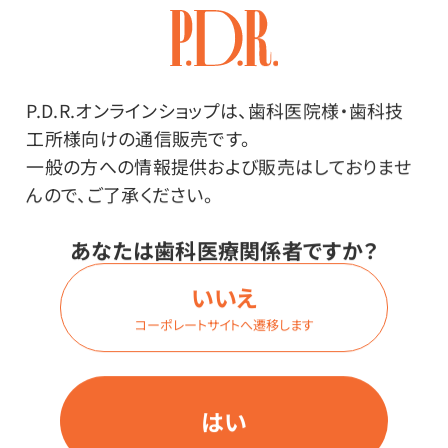
った物と通っていない物があります。検査に出された紙
コップが、紙に触れた液体を体内に取り込むこともあり
得るとして、体に害のある物質が溶け出さないかなど
様々な検査を受け、適合した紙コップが「飲料用」として
P.D.R.オンラインショップは、歯科医院様・歯科技
分類されます。検査に出さない紙コップは、紙に触れた
工所様向けの通信販売です。
液体を体内に取り込むことは想定外として作られていま
一般の方への情報提供および販売はしておりませ
す。（一般的に「うがい用」と呼ばれています。）※本品は
んので、ご了承ください。
飲料用です。
あなたは歯科医療関係者ですか？
いいえ
コーポレートサイトへ遷移します
はい