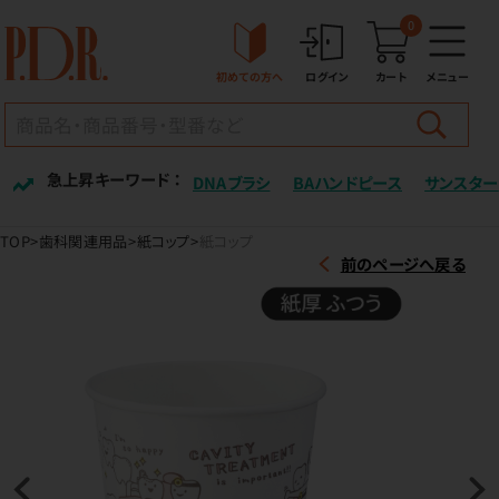
0
初めての方へ
ログイン
カート
メニュー
急上昇キーワード ：
DNAブラシ
BAハンドピース
サンスター
TOP
歯科関連用品
紙コップ
紙コップ
前のページへ戻る