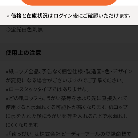
その他
※
価格
と
在庫状況
はログイン後にご確認いただけます。
●韓国製
◇蛍光白色剤無
使用上の注意
※紙コップ全品、予告なく梱包仕様・製造国・色・デザイン
が変更になる場合がございますのでご了承ください。
※ロースタックタイプではありません。
※どの紙コップも、うがい薬等を水より先に直接入れて
使用すると水漏れする可能性が高くなります。紙コップ
に水を入れた後にうがい薬等を入れることで水漏れし
にくくなります。
※「歯っぴい」は株式会社ピーディーアールの登録商標で