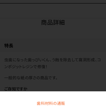
商品詳細
特長
虫歯になった歯っぴいくん、う蝕を除去して窩洞形成、コ
ンポジットレジンで修復！
一般的な紙の厚さの商品です。
ご存知ですか
紙コップには「うがい用」と「飲料用」があります。紙コッ
プには「食品、添加物等の規格基準第3」という検査を通
歯科材料の通販