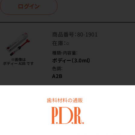
ログイン
商品番号：
80-1901
在庫：
○
種類・内容量：
ボディー（3.0ml）
色調：
A2B
価格はログイン後表示
歯科材料の通販
ログイン