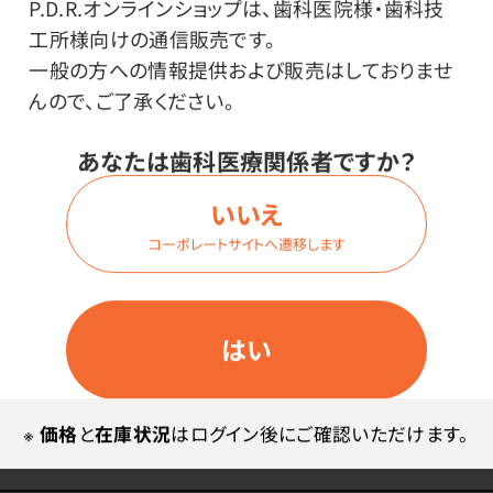
P.D.R.オンラインショップは、歯科医院様・歯科技
工所様向けの通信販売です。
一般の方への情報提供および販売はしておりませ
商品番号：
80-4779
んので、ご了承ください。
在庫：
○
種類・内容量：
あなたは歯科医療関係者ですか？
ボディー（3.0ml）
いいえ
色調：
A3B
コーポレートサイトへ遷移します
価格はログイン後表示
はい
ログイン
※
価格
と
在庫状況
はログイン後にご確認いただけます。