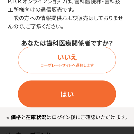
P.D.R.オンラインショップは、歯科医院様・歯科技
工所様向けの通信販売です。
特長
一般の方への情報提供および販売はしておりませ
んので、ご了承ください。
イソプロパノール消毒液70％「カネイチ」同等品。手指、
皮膚、医療機器の消毒に。
あなたは歯科医療関係者ですか？
外用殺菌消毒剤。
いいえ
※本品の販売は歯科医院様に限らせていただきます。
コーポレートサイトへ遷移します
はい
※
価格
と
在庫状況
はログイン後にご確認いただけます。