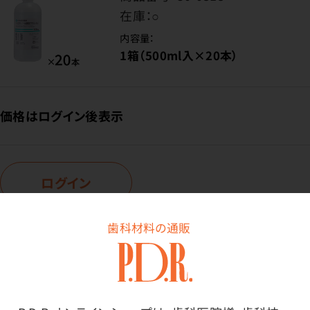
在庫：
○
内容量：
1箱（500ml入×20本）
価格はログイン後表示
ログイン
歯科材料の通販
商品詳細