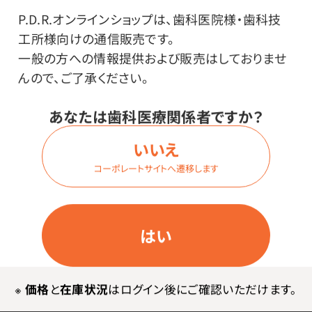
ます。十分な強度もあります。
P.D.R.オンラインショップは、歯科医院様・歯科技
伸縮性に優れ、フィット感が良好です。
工所様向けの通信販売です。
ラテックスアレルギーのリスクはありますが、作業性を優
一般の方への情報提供および販売はしておりませ
先して選ばれる方も多いグローブです。
んので、ご了承ください。
あなたは歯科医療関係者ですか？
いいえ
コーポレートサイトへ遷移します
はい
その他
※
価格
と
在庫状況
はログイン後にご確認いただけます。