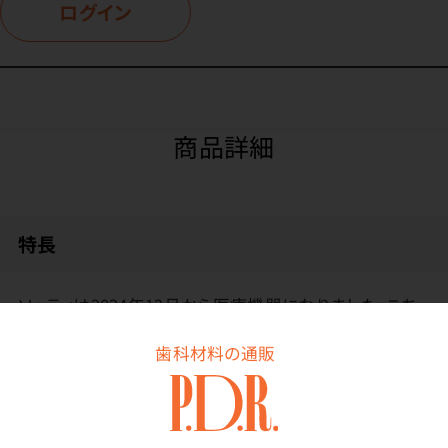
ログイン
商品詳細
特長
ソッティは2024年12月から医療機器になりました。こち
らは、それ以前に入荷した医療機器ではない在庫を、ア
歯科材料の通販
ウトレット価格で販売するものです。品質に問題はありま
せん。
薄手で指先の感覚がつかみやすく、操作性にすぐれてい