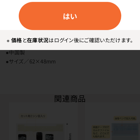
フタをかねたインデックスフラップ付きでフィルムの脱落
を防止します。
はい
その他
※
価格
と
在庫状況
はログイン後にご確認いただけます。
●中国製
●サイズ／62×48mm
関連商品