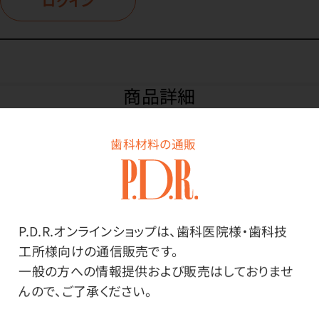
ログイン
商品詳細
歯科材料の通販
特長
淡いニュアンスカラーの花柄紙コップ。落ち着いた色な
ので目立ちすぎずチェアサイドに馴染みます。
P.D.R.オンラインショップは、歯科医院様・歯科技
工所様向けの通信販売です。
一般的な紙の厚さの商品です。
一般の方への情報提供および販売はしておりませ
んので、ご了承ください。
ご存知ですか
紙コップには「うがい用」と「飲料用」があります。紙コッ