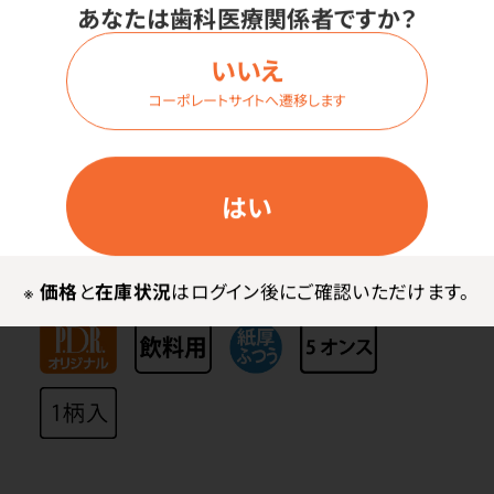
あなたは歯科医療関係者ですか？
プには「食品、添加物等の規格基準第3」という検査を通
った物と通っていない物があります。検査に出された紙
いいえ
コップが、紙に触れた液体を体内に取り込むこともあり
コーポレートサイトへ遷移します
得るとして、体に害のある物質が溶け出さないかなど
様々な検査を受け、適合した紙コップが「飲料用」として
分類されます。検査に出さない紙コップは、紙に触れた
はい
液体を体内に取り込むことは想定外として作られていま
す。（一般的に「うがい用」と呼ばれています。）※本品は
飲料用です。
※
価格
と
在庫状況
はログイン後にご確認いただけます。