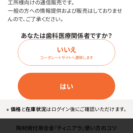
認証番号：223AFBZX00175000
工所様向けの通信販売です。
一般の方への情報提供および販売はしておりませ
んので、ご了承ください。
使用上の注意
あなたは歯科医療関係者ですか？
※ティアラG53から商品名のみ変更しました。物性は変わ
いいえ
りません。同じ型番であれば従来品と混ぜてご使用いた
コーポレートサイトへ遷移します
だけます。
※価格は貴金属相場に応じて随時改定します。
※価格はログイン後表示されます。またはP.D.R.ご注文
はい
デスク（0120-108648）にお問い合わせください。
※時価商品の返品・交換はできません。
※
価格
と
在庫状況
はログイン後にご確認いただけます。
陶材焼付用合金『ティニアラ』使い方のコツ