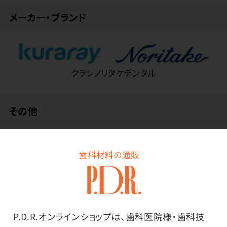
メーカー・ブランド
クラレノリタケデンタル
その他
◇適用陶材／スーパーポーセレンAAA（クラレノリタケ
歯科材料の通販
デンタル）、ヴィンテージハロー・ヴィンテージMP（松
風）、クリエーション（クリエーション）、VMK95（ビタ）、ゼ
オセライト（山本貴金属）、イニシャルMC（GC）など◇適
用症例／単冠、ロングスパンブリッジ
※一般的名称：歯科メタルセラミック修復用貴金属材料
P.D.R.オンラインショップは、歯科医院様・歯科技