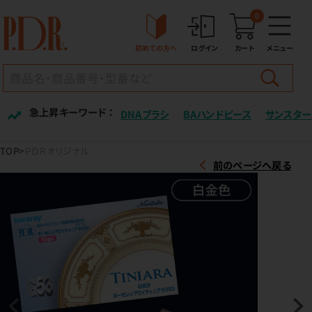
0
初めての方へ
ログイン
カート
メニュー
急上昇キーワード ：
DNAブラシ
BAハンドピース
サンスター
TOP
ＰＤＲオリジナル
前のページへ戻る