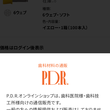
在庫：
○
種類：
6ウェブ・ソフト
色・内容量：
イエロー・1箱（100本入）
価格はログイン後表示
歯科材料の通販
ログイン
商品番号：
32-3161
P.D.R.オンラインショップは、歯科医院様・歯科技
在庫：
○
工所様向けの通信販売です。
一般の方への情報提供および販売はしておりませ
種類：