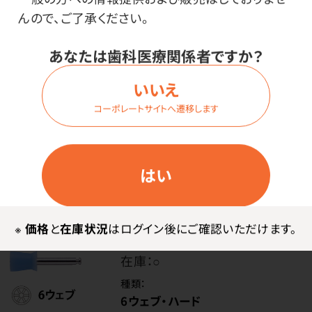
6ウェブ・ハード
んので、ご了承ください。
色・内容量：
ホワイト・1箱（100本入）
あなたは歯科医療関係者ですか？
いいえ
価格はログイン後表示
コーポレートサイトへ遷移します
はい
ログイン
※
価格
と
在庫状況
はログイン後にご確認いただけます。
商品番号：
32-3162
在庫：
○
種類：
6ウェブ・ハード