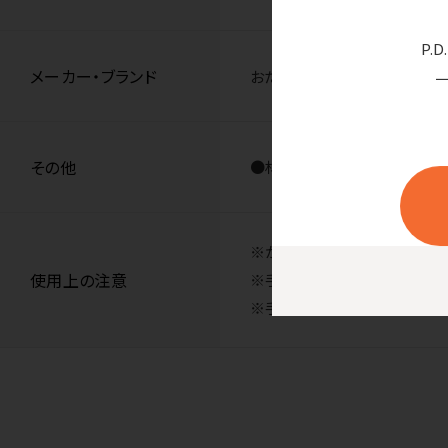
P.
メーカー・ブランド
おたふく手袋株式会社
その他
●材質／本体：ナイロン100
※かなり薄くてデリケートなた
使用上の注意
※手首の色はサイズによって異
※手首部分に天然ゴムを使用し