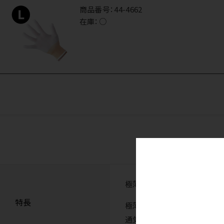
商品番号：
44-4662
在庫：
○
極薄のインナーグローブ。編み
特長
極薄タイプのため、グローブの
通気性に優れ、汗ムレも軽減！