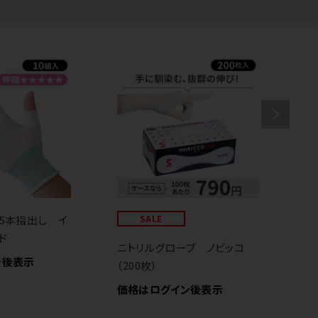
5本指出し イ
SALE
ク
ド
質
ニトリルグローブ ノビッコ
用
ン後表示
（200枚）
価
価格はログイン後表示