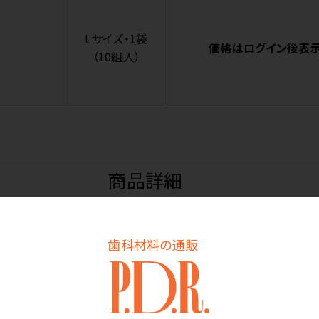
Lサイズ・1袋
価格はログイン後表
（10組入）
商品詳細
歯科材料の通販
目が18G（ゲージ）で細かく、薄さを追求しました。手の感覚をできる
下に着用してもごわつきにくい。