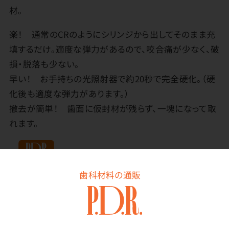
材。
楽！ 通常のCRのようにシリンジから出してそのまま充
填するだけ。適度な弾力があるので、咬合痛が少なく、破
損・脱落も少ない。
早い！ お手持ちの光照射器で約20秒で完全硬化。（硬
化後も適度な弾力があります。）
撤去が簡単！ 歯面に仮封材が残らず、一塊になって取
れます。
歯科材料の通販
その他