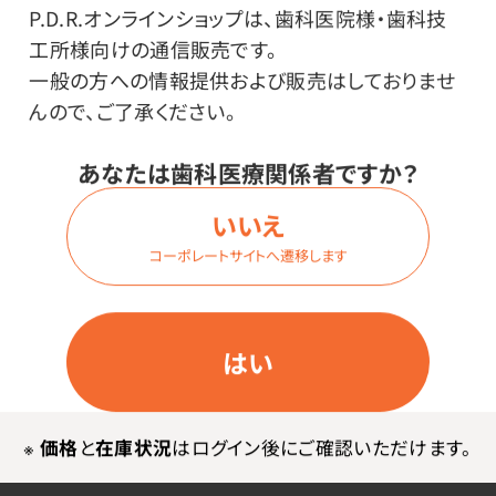
P.D.R.オンラインショップは、歯科医院様・歯科技
【セット内容】2gシリンジ×5本、チップ10個
工所様向けの通信販売です。
●韓国製
一般の方への情報提供および販売はしておりませ
P.T.シールより低粘度タイプです。
んので、ご了承ください。
※一般的名称：歯科用高分子系仮封材料 認証番号：
223AKBZX00054A01
あなたは歯科医療関係者ですか？
いいえ
使用上の注意
コーポレートサイトへ遷移します
※替チップは製造時期により色が異なります。
はい
お客様・スタッフの声
※
価格
と
在庫状況
はログイン後にご確認いただけます。