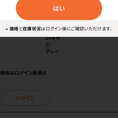
はい
商品番号：
94-1003
在庫：
○
※
価格
と
在庫状況
はログイン後にご確認いただけます。
種類：
10本用
色：
グレー
価格はログイン後表示
ログイン