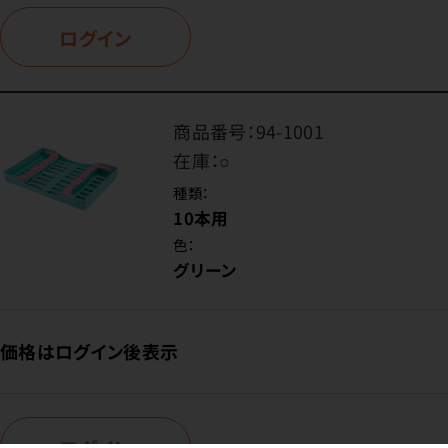
ログイン
商品番号：
94-1001
在庫：
○
種類：
10本用
色：
グリーン
価格はログイン後表示
ログイン