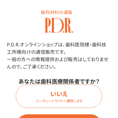
歯科材料の通販
商品番号：
94-1002
在庫：
○
種類：
P.D.R.オンラインショップは、歯科医院様・歯科技
10本用
工所様向けの通信販売です。
色：
一般の方への情報提供および販売はしておりませ
ライトブルー
んので、ご了承ください。
あなたは歯科医療関係者ですか？
価格はログイン後表示
いいえ
コーポレートサイトへ遷移します
ログイン