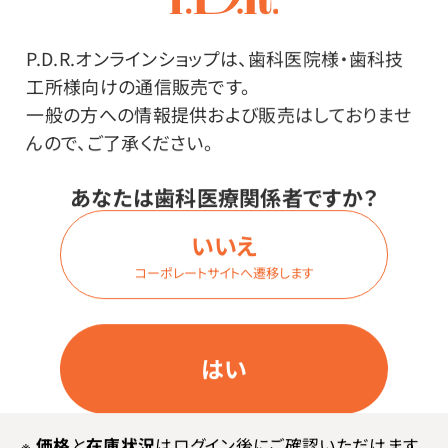
P.D.R.オンラインショップは、歯科医院様・歯科技
ログイン
工所様向けの通信販売です。
一般の方への情報提供および販売はしておりませ
んので、ご了承ください。
商品番号：
32-3510
あなたは歯科医療関係者ですか？
在庫：
○
いいえ
種類・内容量：
テーパー・1箱（100本入）
コーポレートサイトへ遷移します
毛のかたさ・色：
ミディアム・ブラック
はい
価格はログイン後表示
※
価格
と
在庫状況
はログイン後にご確認いただけます。