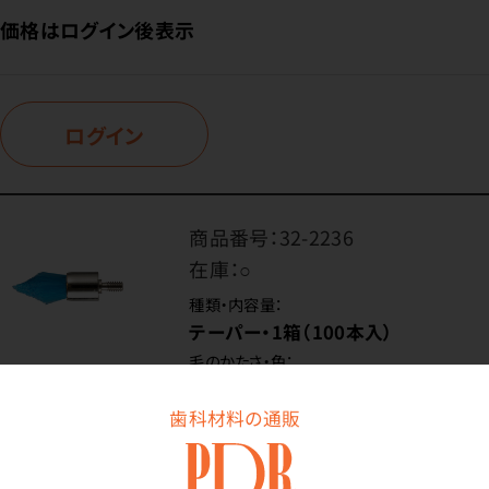
価格はログイン後表示
ログイン
商品番号：
32-2236
在庫：
○
種類・内容量：
テーパー・1箱（100本入）
毛のかたさ・色：
ソフト・ブルー
歯科材料の通販
価格はログイン後表示