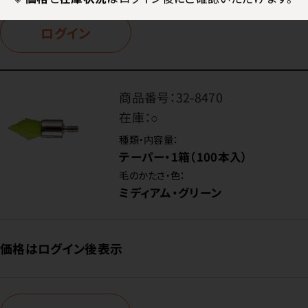
ログイン
商品番号：
32-8470
在庫：
○
種類・内容量：
テーパー・1箱（100本入）
毛のかたさ・色：
ミディアム・グリーン
価格はログイン後表示