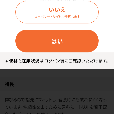
価格はログイン後表示
いいえ
コーポレートサイトへ遷移します
ログイン
はい
商品詳細
※
価格
と
在庫状況
はログイン後にご確認いただけます。
特長
伸びるので指先にフィットし、着脱時にも破れにくくなっ
ています。伸縮性を出すために原料にニトリルを若干配