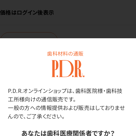
価格はログイン後表示
ログイン
歯科材料の通販
商品番号：
47-0702
在庫：
×
内容量：
P.D.R.オンラインショップは、歯科医院様・歯科技
1ケース（100枚入×10箱）
工所様向けの通信販売です。
サイズ：
一般の方への情報提供および販売はしておりませ
Lサイズ
んので、ご了承ください。
あなたは歯科医療関係者ですか？