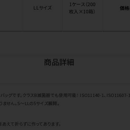
1ケース（200
LLサイズ
価格
枚入×10箱）
商品詳細
グです。クラスB滅菌器でも使用可能！ ISO11140-1、ISO11607-
ません。S～LLの5サイズ展開。
あえて折らずに作ってあります。