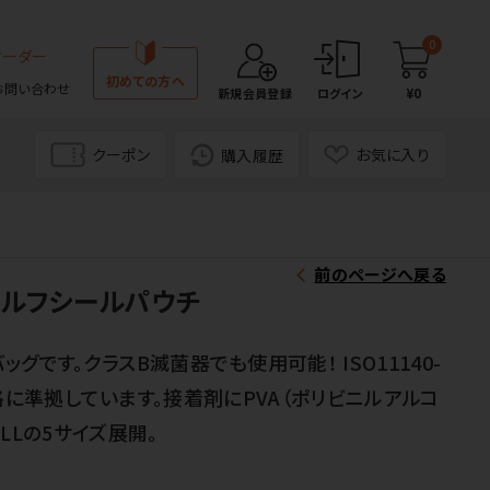
0
オーダー
初めての方へ
お問い合わせ
¥0
新規会員登録
ログイン
クーポン
お気に入り
購入履歴
前のページへ戻る
ルフシールパウチ
グです。クラスB滅菌器でも使用可能！ ISO11140-
-5の規格に準拠しています。接着剤にPVA（ポリビニルアルコ
LLの5サイズ展開。