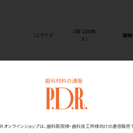
1箱（200枚
LLサイズ
価格
入）
1ケース（200
歯科材料の通販
Sサイズ
価格
枚入×20箱）
D.R.オンラインショップは、歯科医院様・歯科技工所様向けの通信販売
1ケース（200
MSサイズ
価格