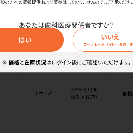
枚入×10箱）
一般の方への情報提供および販売はしておりませんので、ご了承ください
あなたは歯科医療関係者ですか？
いいえ
はい
1ケース（200
コーポレートサイトへ遷移し
Mサイズ
価格
枚入×10箱）
※
価格
と
在庫状況
はログイン後にご確認いただけます。
1ケース（200
Lサイズ
価格
枚入×10箱）