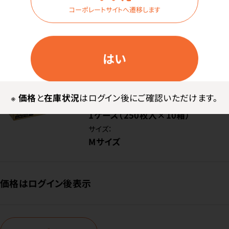
コーポレートサイトへ遷移します
ログイン
はい
商品番号：
45-5072
在庫：
○
※
価格
と
在庫状況
はログイン後にご確認いただけます。
内容量：
1ケース（250枚入×10箱）
サイズ：
Mサイズ
価格はログイン後表示