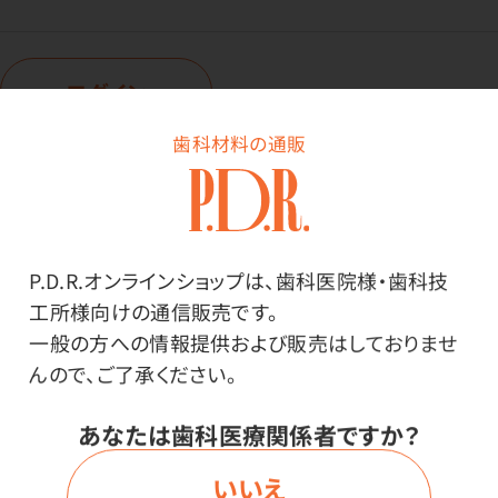
ログイン
歯科材料の通販
商品番号：
45-6020
在庫：
○
内容量：
P.D.R.オンラインショップは、歯科医院様・歯科技
1ケース（250枚入×10箱）
工所様向けの通信販売です。
サイズ：
一般の方への情報提供および販売はしておりませ
Sサイズ
んので、ご了承ください。
あなたは歯科医療関係者ですか？
価格はログイン後表示
いいえ