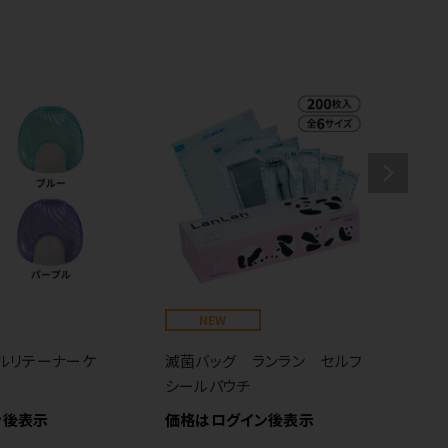
NEW
防
あ
ルリテーナーケ
滅菌バッグ ランラン セルフ
価
シールパウチ
ン後表示
価格はログイン後表示