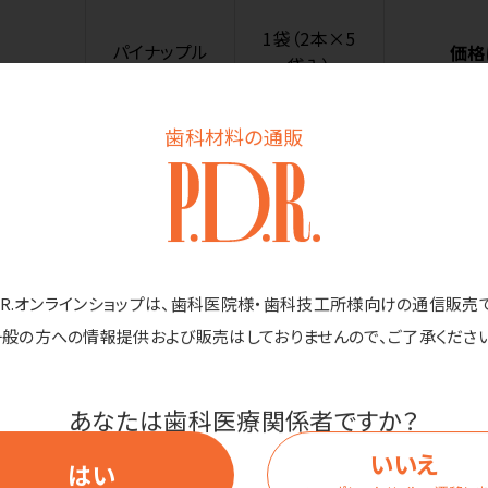
1袋（2本×5
パイナップル
価格
袋入）
歯科材料の通販
1袋（2本×5
バブルガム
価格
袋入）
D.R.オンラインショップは、歯科医院様・歯科技工所様向けの通信販売
一般の方への情報提供および販売はしておりませんので、ご了承ください
あなたは歯科医療関係者ですか？
商品詳細
いいえ
はい