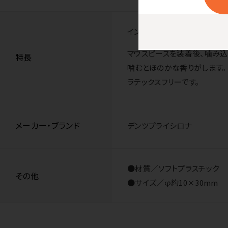
インビザラインなどのマウスピ
マウスピースを装着後、噛み込
特長
噛むとほのかな香りがします。
ラテックスフリーです。
メーカー・ブランド
デンツプライシロナ
●材質／ソフトプラスチック
その他
●サイズ／φ約10×30mm