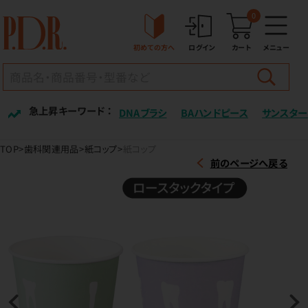
0
初めての方へ
ログイン
カート
メニュー
急上昇キーワード ：
DNAブラシ
BAハンドピース
サンスター
TOP
歯科関連用品
紙コップ
紙コップ
前のページへ戻る