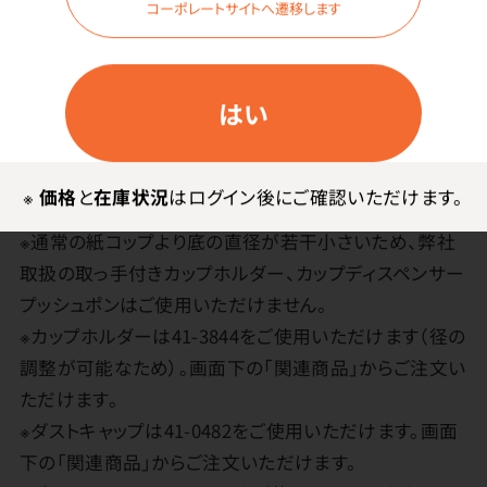
コーポレートサイトへ遷移します
●中国製
◇蛍光白色剤無
はい
使用上の注意
※
価格
と
在庫状況
はログイン後にご確認いただけます。
※お湯を入れての使用や長時間の放置には向きません。
※通常の紙コップより底の直径が若干小さいため、弊社
取扱の取っ手付きカップホルダー、カップディスペンサー
プッシュポンはご使用いただけません。
※カップホルダーは41-3844をご使用いただけます（径の
調整が可能なため）。画面下の「関連商品」からご注文い
ただけます。
※ダストキャップは41-0482をご使用いただけます。画面
下の「関連商品」からご注文いただけます。