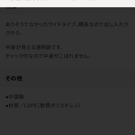
特長
ありそうでなかったワイドタイプ。横長なので出し入れラ
クラク。
中身が見える透明袋です。
チャック付なので中身がこぼれません。
その他
●中国製
●材質／LDPE（軟質ポリエチレン）