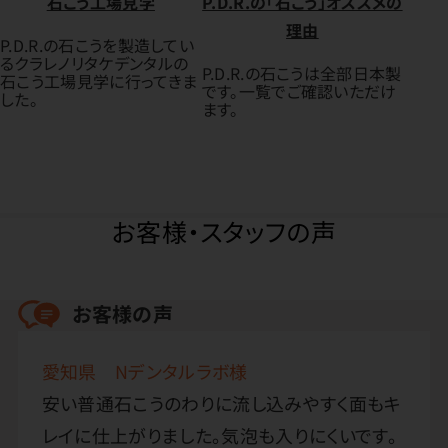
石こう工場見学
P.D.R.の「石こう」オススメの
理由
P.D.R.の石こうを製造してい
るクラレノリタケデンタルの
P.D.R.の石こうは全部日本製
石こう工場見学に行ってきま
です。一覧でご確認いただけ
した。
ます。
お客様・スタッフの声
お客様の声
愛知県 Nデンタルラボ様
安い普通石こうのわりに流し込みやすく面もキ
レイに仕上がりました。気泡も入りにくいです。