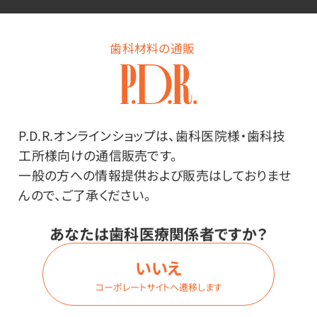
歯科材料の通販
メーカー・ブランド
P.D.R.オンラインショップは、歯科医院様・歯科技
クラレノリタケデンタル
工所様向けの通信販売です。
一般の方への情報提供および販売はしておりませ
んので、ご了承ください。
その他
あなたは歯科医療関係者ですか？
●日本製
※18kg入も10kg入も同様に1袋に入っています。
いいえ
※一般的名称：歯科用焼石こう 届出番号：
コーポレートサイトへ遷移します
15B1X10001300003